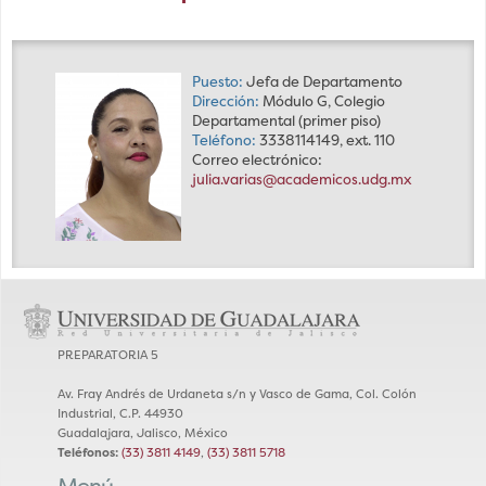
Puesto:
Jefa de Departamento
Dirección:
Módulo G, Colegio
Departamental (primer piso)
Teléfono:
3338114149, ext. 110
Correo electrónico:
julia.varias@academicos.udg.mx
PREPARATORIA 5
Av. Fray Andrés de Urdaneta s/n y Vasco de Gama, Col. Colón
Industrial, C.P. 44930
Guadalajara, Jalisco, México
Teléfonos:
(33) 3811 4149
,
(33) 3811 5718
Menú